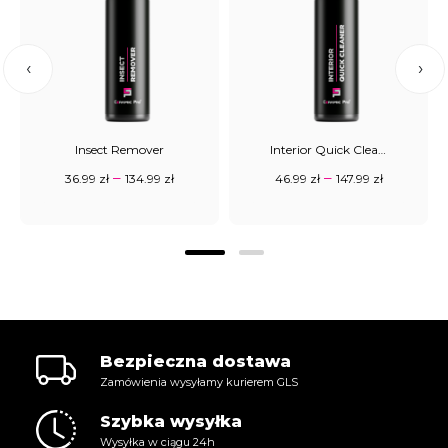
‹
›
Insect Remover
Interior Quick Cleaner
–
–
36.99
zł
134.99
zł
46.99
zł
147.99
zł
Bezpieczna dostawa
Zamówienia wysyłamy kurierem GLS
Szybka wysyłka
Wysyłka w ciągu 24h