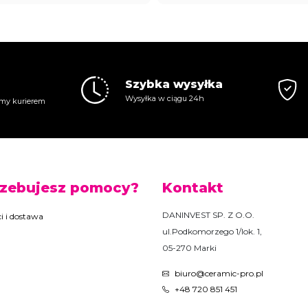
Szybka wysyłka
Wysyłka w ciągu 24h
my kurierem
rzebujesz pomocy?
Kontakt
DANINVEST SP. Z O.O.
i i dostawa
ul.Podkomorzego 1/lok. 1,
05-270 Marki
biuro@ceramic-pro.pl
+48 720 851 451