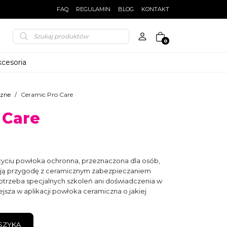
FAQ
REGULAMIN
BLOG
KONTAKT
Wyszukiwarka
produktów
0
cesoria
czne
/
Ceramic Pro Care
 Care
życiu powłoka ochronna, przeznaczona dla osób,
oją przygodę z ceramicznym zabezpieczaniem
 potrzeba specjalnych szkoleń ani doświadczenia w
ejsza w aplikacji powłoka ceramiczna o jakiej
SZYKA