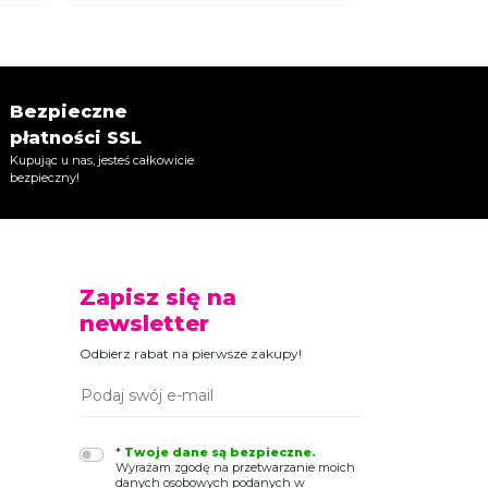
Bezpieczne
płatności SSL
Kupując u nas, jesteś całkowicie
bezpieczny!
Zapisz się na
newsletter
Odbierz rabat na pierwsze zakupy!
*
Twoje dane są bezpieczne.
Wyrażam zgodę na przetwarzanie moich
danych osobowych podanych w