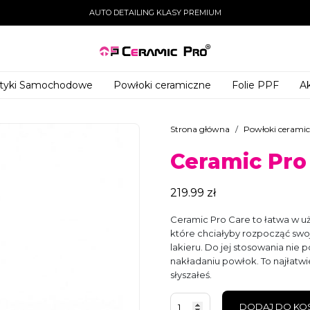
AUTO DETAILING KLASY PREMIUM
tyki Samochodowe
Powłoki ceramiczne
Folie PPF
Ak
Strona główna
/
Powłoki cerami
Ceramic Pro
219.99
zł
Ceramic Pro Care to łatwa w u
które chciałyby rozpocząć sw
lakieru. Do jej stosowania nie
nakładaniu powłok. To najłatwi
słyszałeś.
ilość
DODAJ DO KO