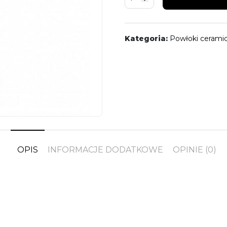
Ceramic
Pro
Care
Kategoria:
Powłoki cerami
OPIS
INFORMACJE DODATKOWE
OPINIE (0)