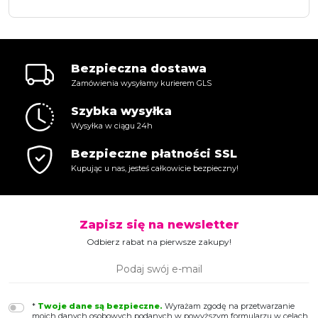
Bezpieczna dostawa
Zamówienia wysyłamy kurierem GLS
Szybka wysyłka
Wysyłka w ciągu 24h
Bezpieczne płatności SSL
Kupując u nas, jesteś całkowicie bezpieczny!
Zapisz się na newsletter
Odbierz rabat na pierwsze zakupy!
*
Twoje dane są bezpieczne.
Wyrażam zgodę na przetwarzanie
moich danych osobowych podanych w powyższym formularzu w celach