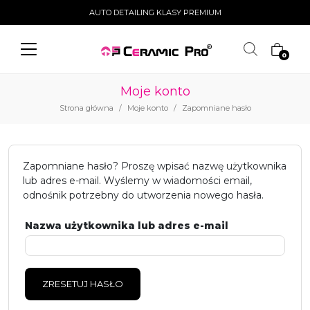
AUTO DETAILING KLASY PREMIUM
Wyszukiwarka
produktów
0
Moje konto
Kosmetyki Samochodowe
Powłoki ceramiczne
Foli
Strona główna
/
Moje konto
/
Zapomniane hasło
Zapomniane hasło? Proszę wpisać nazwę użytkownika
lub adres e-mail. Wyślemy w wiadomości email,
odnośnik potrzebny do utworzenia nowego hasła.
Nazwa użytkownika lub adres e-mail
ZRESETUJ HASŁO